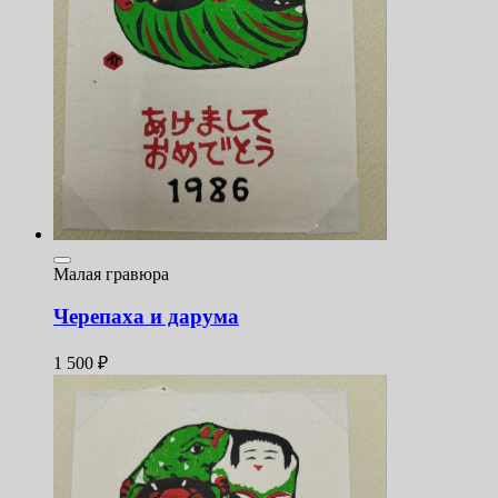
Малая гравюра
Черепаха и дарума
1 500
₽