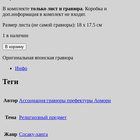
В комплекте
только лист
и гравюра
. Коробка и
доп.информация в комплект не входят.
Размер листа (не самой гравюры): 18 х 17.5 см
1 в наличии
Количество
В корзину
товара
Мусиокури
Оригинальная японская гравюра
(амулет
против
Инфо
насекомых)
Теги
Автор
Ассоциация гравюры префектуры Аомори
Тема
Религиозный предмет
Жанр
Сосаку-ханга