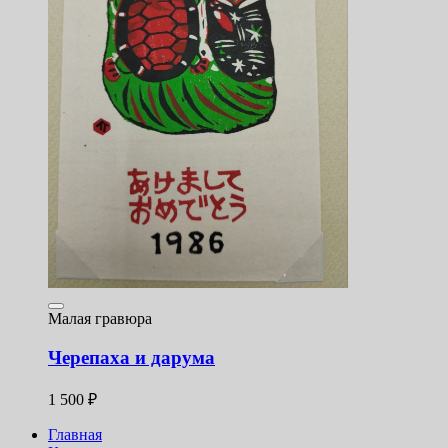
Малая гравюра
Черепаха и дарума
1 500
₽
Главная