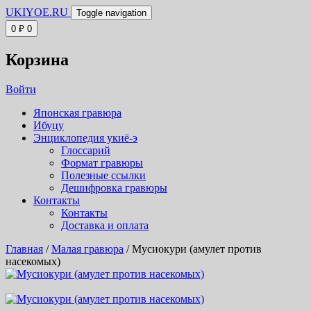
UKIYOE.RU
Toggle navigation
0
₽
0
Корзина
Войти
Японская гравюра
Ибуцу
Энциклопедия укиё-э
Глоссарий
Формат гравюры
Полезные ссылки
Дешифровка гравюры
Контакты
Контакты
Доставка и оплата
Главная
/
Малая гравюра
/ Мусиокури (амулет против
насекомых)