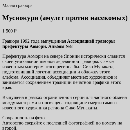
Малая гравюра
Мусиокури (амулет против насекомых)
1 500
₽
Гравюра 1992 года выпущенная
Ассоциацией гравюры
префектуры Аомори. Альбом
№8
Префектура Аомори на севере Японии исторически славится
своей уникальной школой деревянной гравюры. Самым
известным мастером этого региона был Сико Мунаката,
подготовивший логотип ассоциации и обложку этого
альбома. Ассоциация, объединяет местных художников и
занимается сохранением традиций печатной графики этого
края.
Выпущена в рамках ограниченной серии для частного обмена
между мастерами и посвящена годовщине смерти самого
известного художника региона Сико Мунакаты.
Сохранность на фото.
Авторство сверяйте с последней фотографией по номеру на
второй.