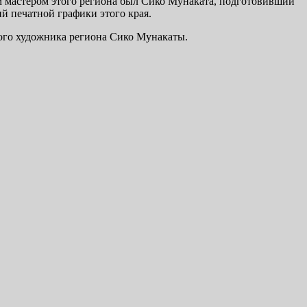
 мастером этого региона был Сико Мунаката, подготовивший
й печатной графики этого края.
ого художника региона Сико Мунакаты.