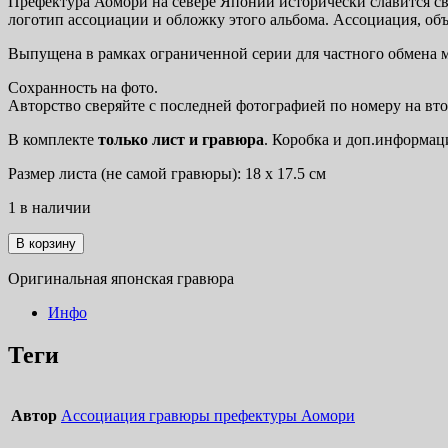
Префектура Аомори на севере Японии исторически славится с
логотип ассоциации и обложку этого альбома. Ассоциация, об
Выпущена в рамках ограниченной серии для частного обмена 
Сохранность на фото.
Авторство сверяйте с последней фотографией по номеру на вто
В комплекте
только лист
и гравюра
. Коробка и доп.информаци
Размер листа (не самой гравюры): 18 х 17.5 см
1 в наличии
Количество
В корзину
товара
Кокэси
Оригинальная японская гравюра
(92)
Инфо
Теги
Автор
Ассоциация гравюры префектуры Аомори