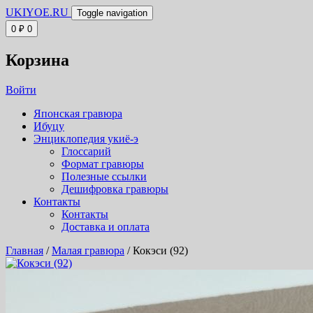
UKIYOE.RU
Toggle navigation
0
₽
0
Корзина
Войти
Японская гравюра
Ибуцу
Энциклопедия укиё-э
Глоссарий
Формат гравюры
Полезные ссылки
Дешифровка гравюры
Контакты
Контакты
Доставка и оплата
Главная
/
Малая гравюра
/ Кокэси (92)