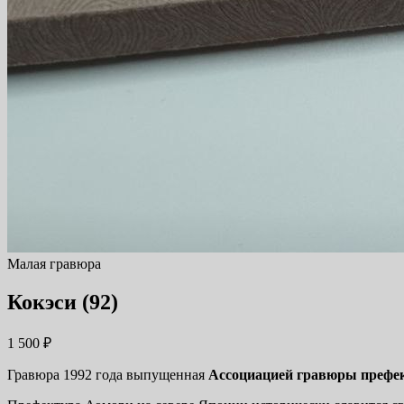
Малая гравюра
Кокэси (92)
1 500
₽
Гравюра 1992 года выпущенная
Ассоциацией гравюры префе