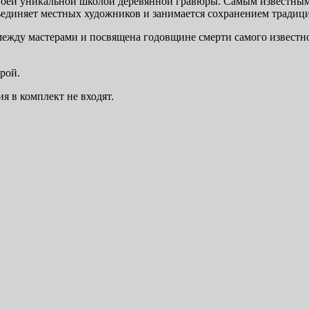
воей уникальной школой деревянной гравюры. Самым известным
ъединяет местных художников и занимается сохранением традици
между мастерами и посвящена годовщине смерти самого известн
рой.
я в комплект не входят.