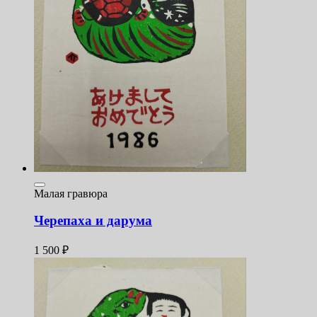
Малая гравюра
Черепаха и дарума
1 500
₽