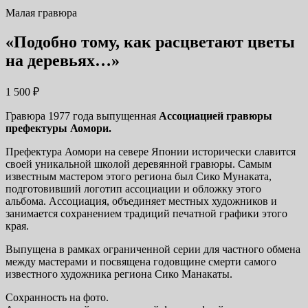
Малая гравюра
«Подобно тому, как расцветают цветы
на деревьях…»
1 500
₽
Гравюра 1977 года выпущенная
Ассоциацией гравюры
префектуры Аомори.
Префектура Аомори на севере Японии исторически славится
своей уникальной школой деревянной гравюры. Самым
известным мастером этого региона был Сико Мунаката,
подготовивший логотип ассоциации и обложку этого
альбома. Ассоциация, объединяет местных художников и
занимается сохранением традиций печатной графики этого
края.
Выпущена в рамках ограниченной серии для частного обмена
между мастерами и посвящена годовщине смерти самого
известного художника региона Сико Манакаты.
Сохранность на фото.