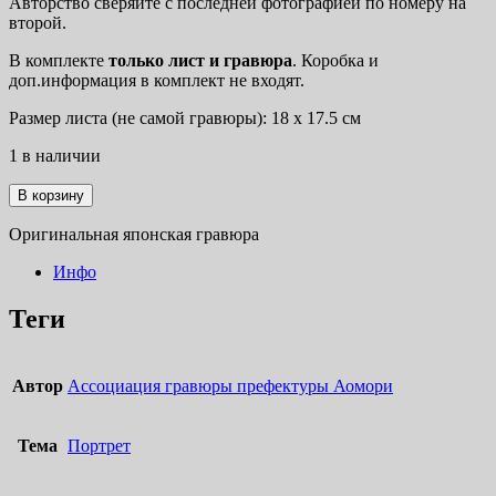
Авторство сверяйте с последней фотографией по номеру на
второй.
В комплекте
только лист
и гравюра
. Коробка и
доп.информация в комплект не входят.
Размер листа (не самой гравюры): 18 х 17.5 см
1 в наличии
Количество
В корзину
товара
«Подобно
Оригинальная японская гравюра
тому,
как
Инфо
расцветают
цветы
Теги
на
деревьях...»
Автор
Ассоциация гравюры префектуры Аомори
Тема
Портрет