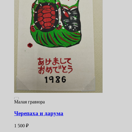
Малая гравюра
Черепаха и дарума
1 500
₽