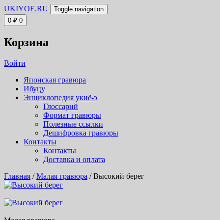
UKIYOE.RU
Toggle navigation
0
₽
0
Корзина
Войти
Японская гравюра
Ибуцу
Энциклопедия укиё-э
Глоссарий
Формат гравюры
Полезные ссылки
Дешифровка гравюры
Контакты
Контакты
Доставка и оплата
Главная
/
Малая гравюра
/ Высокий берег