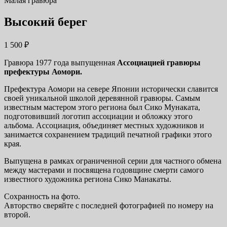
Малая гравюра
Высокий берег
1 500
₽
Гравюра 1977 года выпущенная
Ассоциацией гравюры
префектуры Аомори.
Префектура Аомори на севере Японии исторически славится
своей уникальной школой деревянной гравюры. Самым
известным мастером этого региона был Сико Мунаката,
подготовивший логотип ассоциации и обложку этого
альбома. Ассоциация, объединяет местных художников и
занимается сохранением традиций печатной графики этого
края.
Выпущена в рамках ограниченной серии для частного обмена
между мастерами и посвящена годовщине смерти самого
известного художника региона Сико Манакаты.
Сохранность на фото.
Авторство сверяйте с последней фотографией по номеру на
второй.