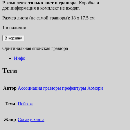
В комплекте
только лист
и гравюра
. Коробка и
доп.информация в комплект не входят.
Размер листа (не самой гравюры): 18 х 17.5 см
1 в наличии
Количество
В корзину
товара
Высокий
Оригинальная японская гравюра
берег
Инфо
Теги
Автор
Ассоциация гравюры префектуры Аомори
Тема
Пейзаж
Жанр
Сосаку-ханга