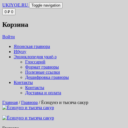
UKIYOE.RU
Toggle navigation
0
₽
0
Корзина
Войти
Японская гравюра
Ибуцу
Энциклопедия укиё-э
Глоссарий
Формат гравюры
Полезные ссылки
Дешифровка гравюры
Контакты
Контакты
Доставка и оплата
Главная
/
Гравюра
/ Ёсицунэ и тысяча сакур