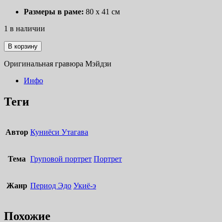
Размеры в раме:
80 х 41 см
1 в наличии
Количество
В корзину
товара
Ёсицунэ
Оригинальная гравюра Мэйдзи
и
тысяча
Инфо
сакур
Теги
Автор
Куниёси Утагава
Тема
Груповой портрет
Портрет
Жанр
Период Эдо
Укиё-э
Похожие