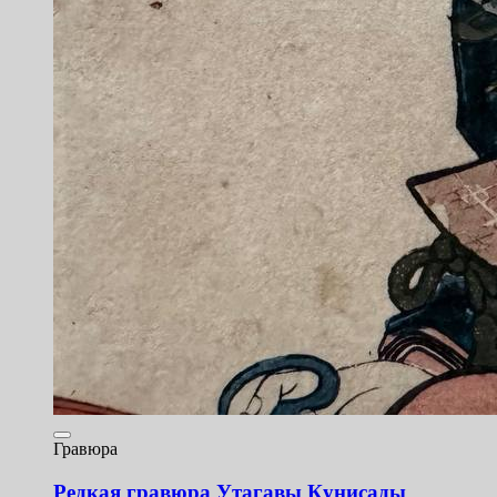
Гравюра
Редкая гравюра Утагавы Кунисады