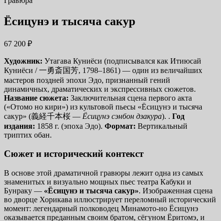
Гравюра
Ёсицунэ и тысяча сакур
67 200
₽
Художник:
Утагава Куниёси (подписывался как Итиюсай
Куниёси / 一勇斎国芳, 1798–1861) — один из величайших
мастеров поздней эпохи Эдо, признанный гений
динамичных, драматических и экспрессивных сюжетов.
Название сюжета:
Заключительная сцена первого акта
(«Отомо но кири») из культовой пьесы «Ёсицунэ и тысяча
сакур» (義経千本桜 —
Ёсицунэ сэнбон дзакура
). .
Год
издания:
1858 г. (эпоха Эдо).
Формат:
Вертикальный
триптих обан.
Сюжет и исторический контекст
В основе этой драматичной гравюры лежит одна из самых
знаменитых и визуально мощных пьес театра Кабуки и
Бунраку —
«Ёсицунэ и тысяча сакур»
. Изображенная сцена
во дворце Хорикава иллюстрирует переломный исторический
момент: легендарный полководец Минамото-но Ёсицунэ
оказывается преданным своим братом, сёгуном Ёритомэ, и