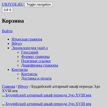
UKIYOE.RU
Toggle navigation
0
₽
0
Корзина
Войти
Японская гравюра
Ибуцу
Энциклопедия укиё-э
Глоссарий
Формат гравюры
Полезные ссылки
Дешифровка гравюры
Контакты
Контакты
Доставка и оплата
Главная
/
Ибуцу
/ Буддийский алтарный шкаф периода Эдо
XVIII век