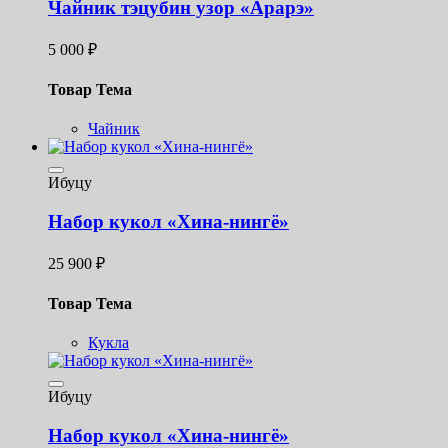
Чайник тэцубин узор «Арарэ»
5 000
₽
Товар Тема
Чайник
Ибуцу
Набор кукол «Хина-нингё»
25 900
₽
Товар Тема
Кукла
Ибуцу
Набор кукол «Хина-нингё»