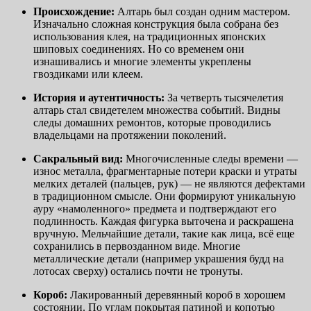
Происхождение:
Алтарь был создан одним мастером.
Изначально сложная конструкция была собрана без
использования клея, на традиционных японских
шиповых соединениях. Но со временем они
изнашивались и многие элементы укреплены
гвоздиками или клеем.
История и аутентичность:
За четверть тысячелетия
алтарь стал свидетелем множества событий. Видны
следы домашних ремонтов, которые проводились
владельцами на протяжении поколений.
Сакральный вид:
Многочисленные следы времени —
износ металла, фрагментарные потери краски и утраты
мелких деталей (пальцев, рук) — не являются дефектами
в традиционном смысле. Они формируют уникальную
ауру «намоленного» предмета и подтверждают его
подлинность. Каждая фигурка выточена и раскрашена
вручную. Мельчайшие детали, такие как лица, всё еще
сохранились в первозданном виде. Многие
металлические детали (например украшения будд на
лотосах сверху) остались почти не тронуты.
Короб:
Лакированный деревянный короб в хорошем
состоянии. По углам покрытая патиной и копотью