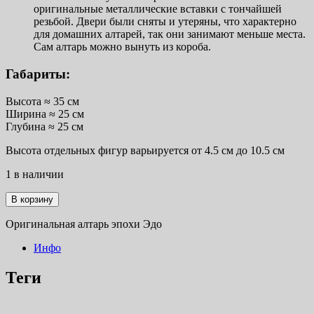
оригинальные металлические вставки с тончайшей
резьбой. Двери были сняты и утеряны, что характерно
для домашних алтарей, так они занимают меньше места.
Сам алтарь можно вынуть из короба.
Габариты:
Высота ≈ 35 см
Ширина ≈ 25 см
Глубина ≈ 25 см
Высота отдельных фигур варьируется от 4.5 см до 10.5 см
1 в наличии
Количество
В корзину
товара
Буддийский
Оригинальная алтарь эпохи Эдо
алтарный
шкаф
Инфо
периода
Эдо
Теги
XVIII
век