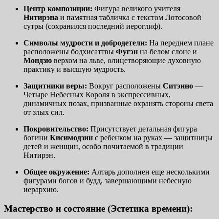
Центр композиции:
Фигура великого учителя
Нитирэна
и памятная табличка с текстом Лотосовой
сутры (сохранился последний иероглиф).
Символы мудрости и добродетели:
На переднем плане
расположены бодхисаттвы
Фугэн
на белом слоне и
Мондзю
верхом на льве, олицетворяющие духовную
практику и высшую мудрость.
Защитники веры:
Вокруг расположены
Ситэнно
—
Четыре Небесных Короля в экспрессивных,
динамичных позах, призванные охранять стороны света
от злых сил.
Покровительство:
Присутствует детальная фигура
богини
Кисимодзин
с ребенком на руках — защитницы
детей и женщин, особо почитаемой в традиции
Нитирэн.
Общее окружение:
Алтарь дополнен еще несколькими
фигурами богов и будд, завершающими небесную
иерархию.
Мастерство и состояние (Эстетика времени):