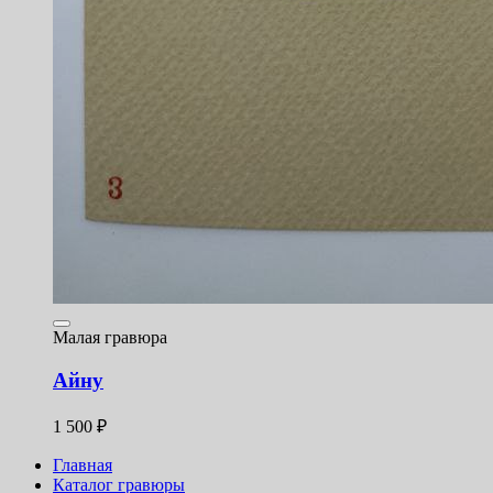
Малая гравюра
Айну
1 500
₽
Главная
Каталог гравюры