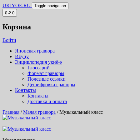
UKIYOE.RU
Toggle navigation
0
₽
0
Корзина
Войти
Японская гравюра
Ибуцу
Энциклопедия укиё-э
Глоссарий
Формат гравюры
Полезные ссылки
Дешифровка гравюры
Контакты
Контакты
Доставка и оплата
Главная
/
Малая гравюра
/ Музыкальный класс