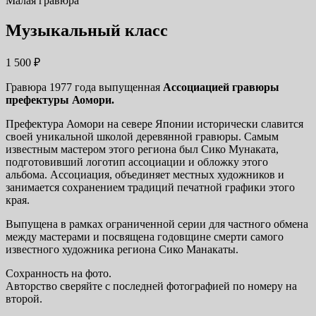
Малая гравюра
Музыкальный класс
1 500
₽
Гравюра 1977 года выпущенная
Ассоциацией гравюры
префектуры Аомори.
Префектура Аомори на севере Японии исторически славится
своей уникальной школой деревянной гравюры. Самым
известным мастером этого региона был Сико Мунаката,
подготовивший логотип ассоциации и обложку этого
альбома. Ассоциация, объединяет местных художников и
занимается сохранением традиций печатной графики этого
края.
Выпущена в рамках ограниченной серии для частного обмена
между мастерами и посвящена годовщине смерти самого
известного художника региона Сико Манакаты.
Сохранность на фото.
Авторство сверяйте с последней фотографией по номеру на
второй.