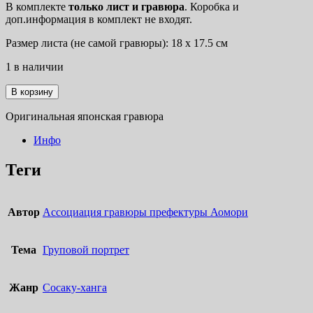
В комплекте
только лист
и гравюра
. Коробка и
доп.информация в комплект не входят.
Размер листа (не самой гравюры): 18 х 17.5 см
1 в наличии
Количество
В корзину
товара
Музыкальный
Оригинальная японская гравюра
класс
Инфо
Теги
Автор
Ассоциация гравюры префектуры Аомори
Тема
Груповой портрет
Жанр
Сосаку-ханга