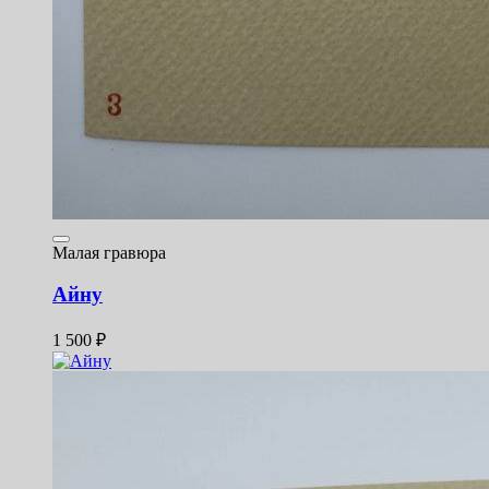
Малая гравюра
Айну
1 500
₽